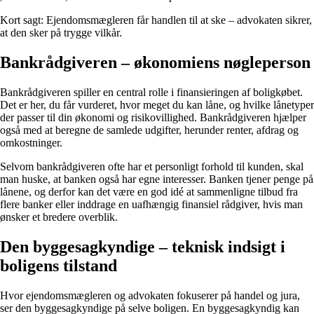
Kort sagt: Ejendomsmægleren får handlen til at ske – advokaten sikrer,
at den sker på trygge vilkår.
Bankrådgiveren – økonomiens nøgleperson
Bankrådgiveren spiller en central rolle i finansieringen af boligkøbet.
Det er her, du får vurderet, hvor meget du kan låne, og hvilke lånetyper
der passer til din økonomi og risikovillighed. Bankrådgiveren hjælper
også med at beregne de samlede udgifter, herunder renter, afdrag og
omkostninger.
Selvom bankrådgiveren ofte har et personligt forhold til kunden, skal
man huske, at banken også har egne interesser. Banken tjener penge på
lånene, og derfor kan det være en god idé at sammenligne tilbud fra
flere banker eller inddrage en uafhængig finansiel rådgiver, hvis man
ønsker et bredere overblik.
Den byggesagkyndige – teknisk indsigt i
boligens tilstand
Hvor ejendomsmægleren og advokaten fokuserer på handel og jura,
ser den byggesagkyndige på selve boligen. En byggesagkyndig kan