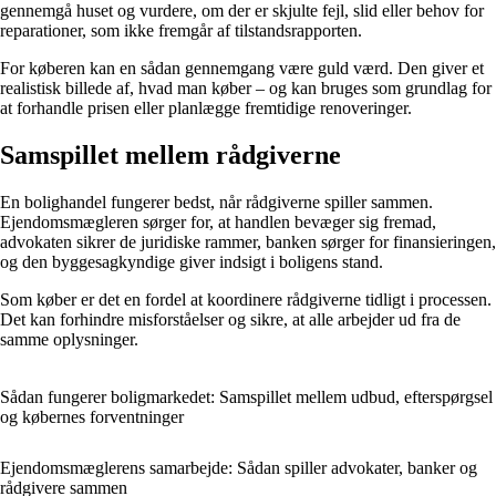
gennemgå huset og vurdere, om der er skjulte fejl, slid eller behov for
reparationer, som ikke fremgår af tilstandsrapporten.
For køberen kan en sådan gennemgang være guld værd. Den giver et
realistisk billede af, hvad man køber – og kan bruges som grundlag for
at forhandle prisen eller planlægge fremtidige renoveringer.
Samspillet mellem rådgiverne
En bolighandel fungerer bedst, når rådgiverne spiller sammen.
Ejendomsmægleren sørger for, at handlen bevæger sig fremad,
advokaten sikrer de juridiske rammer, banken sørger for finansieringen,
og den byggesagkyndige giver indsigt i boligens stand.
Som køber er det en fordel at koordinere rådgiverne tidligt i processen.
Det kan forhindre misforståelser og sikre, at alle arbejder ud fra de
samme oplysninger.
Sådan fungerer boligmarkedet: Samspillet mellem udbud, efterspørgsel
og købernes forventninger
Ejendomsmæglerens samarbejde: Sådan spiller advokater, banker og
rådgivere sammen