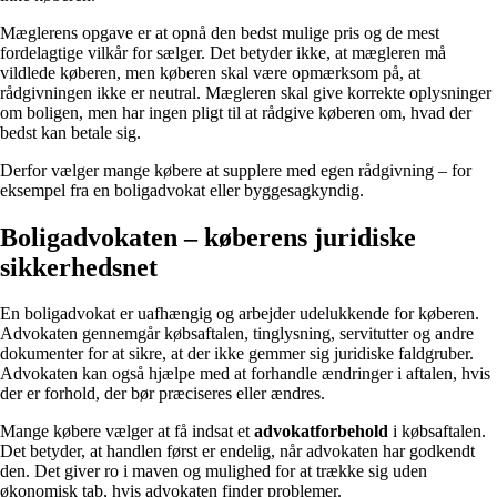
Mæglerens opgave er at opnå den bedst mulige pris og de mest
fordelagtige vilkår for sælger. Det betyder ikke, at mægleren må
vildlede køberen, men køberen skal være opmærksom på, at
rådgivningen ikke er neutral. Mægleren skal give korrekte oplysninger
om boligen, men har ingen pligt til at rådgive køberen om, hvad der
bedst kan betale sig.
Derfor vælger mange købere at supplere med egen rådgivning – for
eksempel fra en boligadvokat eller byggesagkyndig.
Boligadvokaten – køberens juridiske
sikkerhedsnet
En boligadvokat er uafhængig og arbejder udelukkende for køberen.
Advokaten gennemgår købsaftalen, tinglysning, servitutter og andre
dokumenter for at sikre, at der ikke gemmer sig juridiske faldgruber.
Advokaten kan også hjælpe med at forhandle ændringer i aftalen, hvis
der er forhold, der bør præciseres eller ændres.
Mange købere vælger at få indsat et
advokatforbehold
i købsaftalen.
Det betyder, at handlen først er endelig, når advokaten har godkendt
den. Det giver ro i maven og mulighed for at trække sig uden
økonomisk tab, hvis advokaten finder problemer.