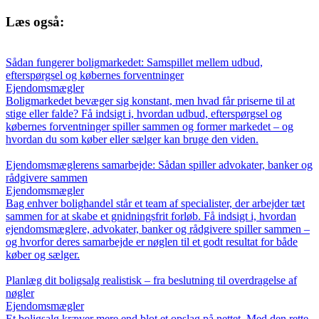
Læs også:
Sådan fungerer boligmarkedet: Samspillet mellem udbud,
efterspørgsel og købernes forventninger
Ejendomsmægler
Boligmarkedet bevæger sig konstant, men hvad får priserne til at
stige eller falde? Få indsigt i, hvordan udbud, efterspørgsel og
købernes forventninger spiller sammen og former markedet – og
hvordan du som køber eller sælger kan bruge den viden.
Ejendomsmæglerens samarbejde: Sådan spiller advokater, banker og
rådgivere sammen
Ejendomsmægler
Bag enhver bolighandel står et team af specialister, der arbejder tæt
sammen for at skabe et gnidningsfrit forløb. Få indsigt i, hvordan
ejendomsmæglere, advokater, banker og rådgivere spiller sammen –
og hvorfor deres samarbejde er nøglen til et godt resultat for både
køber og sælger.
Planlæg dit boligsalg realistisk – fra beslutning til overdragelse af
nøgler
Ejendomsmægler
Et boligsalg kræver mere end blot et opslag på nettet. Med den rette