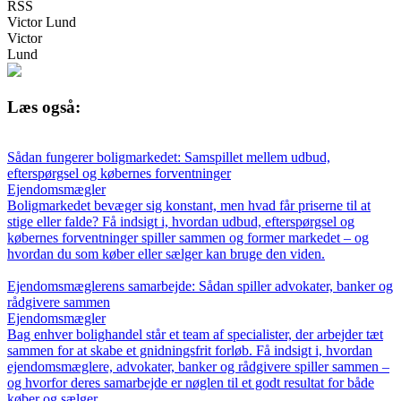
RSS
Victor Lund
Victor
Lund
Læs også:
Sådan fungerer boligmarkedet: Samspillet mellem udbud,
efterspørgsel og købernes forventninger
Ejendomsmægler
Boligmarkedet bevæger sig konstant, men hvad får priserne til at
stige eller falde? Få indsigt i, hvordan udbud, efterspørgsel og
købernes forventninger spiller sammen og former markedet – og
hvordan du som køber eller sælger kan bruge den viden.
Ejendomsmæglerens samarbejde: Sådan spiller advokater, banker og
rådgivere sammen
Ejendomsmægler
Bag enhver bolighandel står et team af specialister, der arbejder tæt
sammen for at skabe et gnidningsfrit forløb. Få indsigt i, hvordan
ejendomsmæglere, advokater, banker og rådgivere spiller sammen –
og hvorfor deres samarbejde er nøglen til et godt resultat for både
køber og sælger.