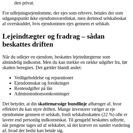
den privat.
For udlejningsejendomme, der ejes som erhverv, betales der som
udgangspunkt ikke ejendomsværdiskat, men derimod selskabsskat
af overskuddet, hvis ejendommen ejes gennem et selskab.
Lejeindtægter og fradrag – sådan
beskattes driften
Når du udlejer en ejendom, beskattes lejeindtægterne som
almindelig indkomst. Men du kan trække en række udgifter fra, før
skatten beregnes. Det gælder blandt andet:
Vedligeholdelse og reparationer
Ejendomsskat og forsikringer
Renteudgifter på lån
Administrationsomkostninger
Det betyder, at din
skattemæssige bundlinje
afhænger af, hvor
effektivt du kan styre driften. Mange investorer vælger at eje
ejendomme gennem et selskab, fordi selskabsskatten (22 %) ofte er
lavere end personlig indkomstskat. Til gengæld beskattes udbytte,
når pengene tages ud af selskabet, så det kræver en samlet vurdering
af, hvad der bedst kan betale sig.