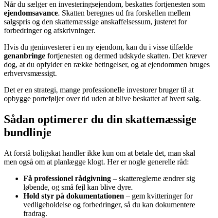
Når du sælger en investeringsejendom, beskattes fortjenesten som
ejendomsavance
. Skatten beregnes ud fra forskellen mellem
salgspris og den skattemæssige anskaffelsessum, justeret for
forbedringer og afskrivninger.
Hvis du geninvesterer i en ny ejendom, kan du i visse tilfælde
genanbringe
fortjenesten og dermed udskyde skatten. Det kræver
dog, at du opfylder en række betingelser, og at ejendommen bruges
erhvervsmæssigt.
Det er en strategi, mange professionelle investorer bruger til at
opbygge porteføljer over tid uden at blive beskattet af hvert salg.
Sådan optimerer du din skattemæssige
bundlinje
At forstå boligskat handler ikke kun om at betale det, man skal –
men også om at planlægge klogt. Her er nogle generelle råd:
Få professionel rådgivning
– skattereglerne ændrer sig
løbende, og små fejl kan blive dyre.
Hold styr på dokumentationen
– gem kvitteringer for
vedligeholdelse og forbedringer, så du kan dokumentere
fradrag.