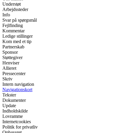
Understøt
Arbejdssteder
Info
Svar på spørgsmål
Fejlfinding
Kommentar
Ledige stillinger
Kom med et tip
Partnerskab
Sponsor
Støttegiver
Henviser
Allieret
Pressecenter
Skriv
Intern navigation
Navigationskort
Tekster
Dokumenter
Update
Indholdskilde
Lovramme
Internetcookies
Politik for privatliv
Ophavsret