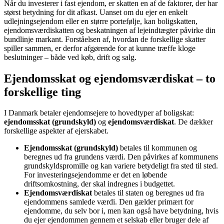
Når du investerer i fast ejendom, er skatten en af de faktorer, der har
størst betydning for dit afkast. Uanset om du ejer en enkelt
udlejningsejendom eller en større portefølje, kan boligskatten,
ejendomsværdiskatten og beskatningen af lejeindtægter påvirke din
bundlinje markant. Forståelsen af, hvordan de forskellige skatter
spiller sammen, er derfor afgørende for at kunne træffe kloge
beslutninger – både ved køb, drift og salg.
Ejendomsskat og ejendomsværdiskat – to
forskellige ting
I Danmark betaler ejendomsejere to hovedtyper af boligskat:
ejendomsskat (grundskyld)
og
ejendomsværdiskat
. De dækker
forskellige aspekter af ejerskabet.
Ejendomsskat (grundskyld)
betales til kommunen og
beregnes ud fra grundens værdi. Den påvirkes af kommunens
grundskyldspromille og kan variere betydeligt fra sted til sted.
For investeringsejendomme er det en løbende
driftsomkostning, der skal indregnes i budgettet.
Ejendomsværdiskat
betales til staten og beregnes ud fra
ejendommens samlede værdi. Den gælder primært for
ejendomme, du selv bor i, men kan også have betydning, hvis
du ejer ejendommen gennem et selskab eller bruger dele af