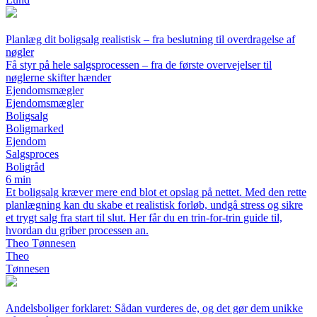
Planlæg dit boligsalg realistisk – fra beslutning til overdragelse af
nøgler
Få styr på hele salgsprocessen – fra de første overvejelser til
nøglerne skifter hænder
Ejendomsmægler
Ejendomsmægler
Boligsalg
Boligmarked
Ejendom
Salgsproces
Boligråd
6 min
Et boligsalg kræver mere end blot et opslag på nettet. Med den rette
planlægning kan du skabe et realistisk forløb, undgå stress og sikre
et trygt salg fra start til slut. Her får du en trin-for-trin guide til,
hvordan du griber processen an.
Theo Tønnesen
Theo
Tønnesen
Andelsboliger forklaret: Sådan vurderes de, og det gør dem unikke