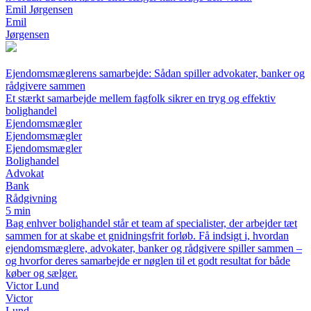
Emil Jørgensen
Emil
Jørgensen
Ejendomsmæglerens samarbejde: Sådan spiller advokater, banker og
rådgivere sammen
Et stærkt samarbejde mellem fagfolk sikrer en tryg og effektiv
bolighandel
Ejendomsmægler
Ejendomsmægler
Ejendomsmægler
Bolighandel
Advokat
Bank
Rådgivning
5 min
Bag enhver bolighandel står et team af specialister, der arbejder tæt
sammen for at skabe et gnidningsfrit forløb. Få indsigt i, hvordan
ejendomsmæglere, advokater, banker og rådgivere spiller sammen –
og hvorfor deres samarbejde er nøglen til et godt resultat for både
køber og sælger.
Victor Lund
Victor
Lund