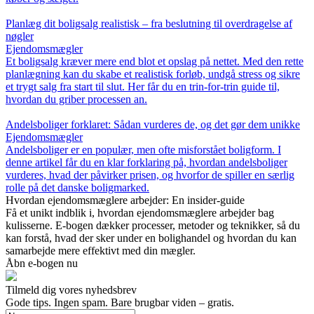
Planlæg dit boligsalg realistisk – fra beslutning til overdragelse af
nøgler
Ejendomsmægler
Et boligsalg kræver mere end blot et opslag på nettet. Med den rette
planlægning kan du skabe et realistisk forløb, undgå stress og sikre
et trygt salg fra start til slut. Her får du en trin-for-trin guide til,
hvordan du griber processen an.
Andelsboliger forklaret: Sådan vurderes de, og det gør dem unikke
Ejendomsmægler
Andelsboliger er en populær, men ofte misforstået boligform. I
denne artikel får du en klar forklaring på, hvordan andelsboliger
vurderes, hvad der påvirker prisen, og hvorfor de spiller en særlig
rolle på det danske boligmarked.
Hvordan ejendomsmæglere arbejder: En insider-guide
Få et unikt indblik i, hvordan ejendomsmæglere arbejder bag
kulisserne. E-bogen dækker processer, metoder og teknikker, så du
kan forstå, hvad der sker under en bolighandel og hvordan du kan
samarbejde mere effektivt med din mægler.
Åbn e-bogen nu
Tilmeld dig vores nyhedsbrev
Gode tips. Ingen spam. Bare brugbar viden – gratis.