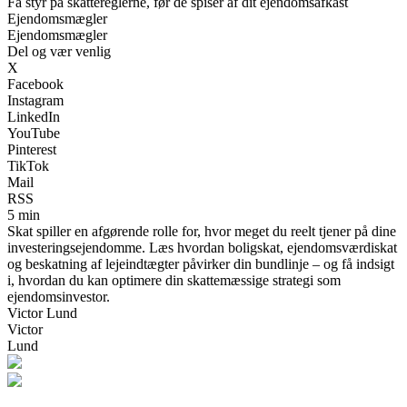
Få styr på skattereglerne, før de spiser af dit ejendomsafkast
Ejendomsmægler
Ejendomsmægler
Del og vær venlig
X
Facebook
Instagram
LinkedIn
YouTube
Pinterest
TikTok
Mail
RSS
5 min
Skat spiller en afgørende rolle for, hvor meget du reelt tjener på dine
investeringsejendomme. Læs hvordan boligskat, ejendomsværdiskat
og beskatning af lejeindtægter påvirker din bundlinje – og få indsigt
i, hvordan du kan optimere din skattemæssige strategi som
ejendomsinvestor.
Victor Lund
Victor
Lund