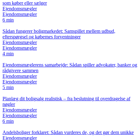
som køber eller sælger
Ejendomsmægler
Ejendomsmægler
6 min
Sådan fungerer boligmarkedet: Samspillet mellem udbud,
efterspørgsel og købernes forventninger
Ejendomsmægler
Ejendomsmægler
4 min
Ejendomsmæglerens samarbejde: Sådan spiller advokater, banker og
rådgivere sammen
Ejendomsmægler
Ejendomsmægler
5 min
Planlæg dit boligsalg realistisk – fra beslutning til overdragelse af
nøgler
Ejendomsmægler
Ejendomsmægler
6 min
Andelsboliger forklaret: Sådan vurderes de, og det gør dem unikke
Ejendomsmægler