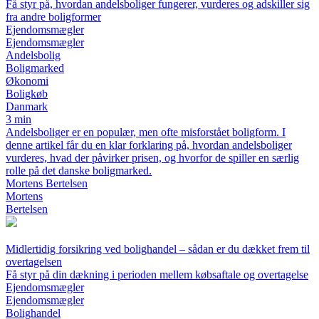
Få styr på, hvordan andelsboliger fungerer, vurderes og adskiller sig
fra andre boligformer
Ejendomsmægler
Ejendomsmægler
Andelsbolig
Boligmarked
Økonomi
Boligkøb
Danmark
3 min
Andelsboliger er en populær, men ofte misforstået boligform. I
denne artikel får du en klar forklaring på, hvordan andelsboliger
vurderes, hvad der påvirker prisen, og hvorfor de spiller en særlig
rolle på det danske boligmarked.
Mortens Bertelsen
Mortens
Bertelsen
Midlertidig forsikring ved bolighandel – sådan er du dækket frem til
overtagelsen
Få styr på din dækning i perioden mellem købsaftale og overtagelse
Ejendomsmægler
Ejendomsmægler
Bolighandel