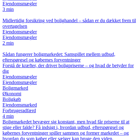
Ejendomsmægler
3 min
Midlertidig forsikring ved bolighandel – sådan er du dækket frem til
overtagelsen
Ejendomsmægler
Ejendomsmægler
2 min
Sådan fungerer boligmarkedet: Samspillet mellem udbud,
efterspørgsel og købernes forventninger
Forstå de kræfter, der driver boligpriserne – og hvad de betyder for
dig
Ejendomsmægler
Ejendomsmægler
Boligmarked
Økonomi
Boligkøb
Ejendomsmarked
Forbrugeradfærd
4 min
Boligmarkedet bevæger sig konstant, men hvad får priserne til at
stige eller falde? Få indsigt i, hvordan udbud, efterspørgsel og
købernes forventninger spiller sammen og former markedet – og
hvordan du som køber eller sælger kan bruge den viden.