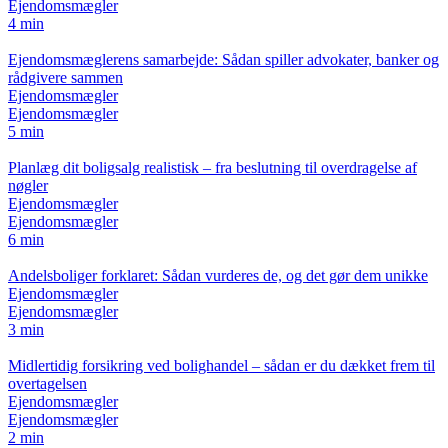
Ejendomsmægler
4 min
Ejendomsmæglerens samarbejde: Sådan spiller advokater, banker og
rådgivere sammen
Ejendomsmægler
Ejendomsmægler
5 min
Planlæg dit boligsalg realistisk – fra beslutning til overdragelse af
nøgler
Ejendomsmægler
Ejendomsmægler
6 min
Andelsboliger forklaret: Sådan vurderes de, og det gør dem unikke
Ejendomsmægler
Ejendomsmægler
3 min
Midlertidig forsikring ved bolighandel – sådan er du dækket frem til
overtagelsen
Ejendomsmægler
Ejendomsmægler
2 min