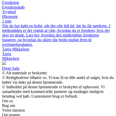
Forsikring
Ejendomskøb
Tryghed
Økonomi
2 min
Når du har købt en bolig, går der ofte lidt tid, før du får nøglerne. I
mellemtiden er det vigtigt at vide, hvordan du er forsikret, hvis der
sker en skade. Læs her, hvordan den midlertidige forsikring
fungerer, og hvordan du sikrer dig bedst muligt frem til
overtagelsesdagen.
Tanja Mikkelsen
Tanja
Mikkelsen
Hjem Salg
© Alt materiale er beskyttet.
© Rettighederne tilhører os. Vi kan få en lille andel af salget, hvis du
køber via links på denne hjemmeside.
© Indholdet på denne hjemmeside er beskyttet af ophavsret. Vi
samarbejder med kommercielle partnere og modtager muligvis
betaling ved køb. Uautoriseret brug er forbudt.
Om os
Bag om
Vores mission
Om teamet