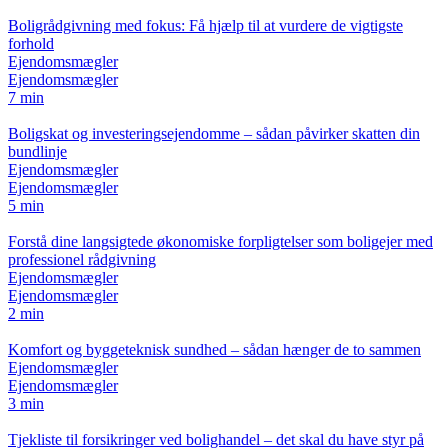
Boligrådgivning med fokus: Få hjælp til at vurdere de vigtigste
forhold
Ejendomsmægler
Ejendomsmægler
7 min
Boligskat og investeringsejendomme – sådan påvirker skatten din
bundlinje
Ejendomsmægler
Ejendomsmægler
5 min
Forstå dine langsigtede økonomiske forpligtelser som boligejer med
professionel rådgivning
Ejendomsmægler
Ejendomsmægler
2 min
Komfort og byggeteknisk sundhed – sådan hænger de to sammen
Ejendomsmægler
Ejendomsmægler
3 min
Tjekliste til forsikringer ved bolighandel – det skal du have styr på