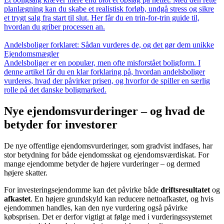
planlægning kan du skabe et realistisk forløb, undgå stress og sikre
et trygt salg fra start til slut. Her får du en trin-for-trin guide til,
hvordan du griber processen an.
Andelsboliger forklaret: Sådan vurderes de, og det gør dem unikke
Ejendomsmægler
Andelsboliger er en populær, men ofte misforstået boligform. I
denne artikel får du en klar forklaring på, hvordan andelsboliger
vurderes, hvad der påvirker prisen, og hvorfor de spiller en særlig
rolle på det danske boligmarked.
Nye ejendomsvurderinger – og hvad de
betyder for investorer
De nye offentlige ejendomsvurderinger, som gradvist indfases, har
stor betydning for både ejendomsskat og ejendomsværdiskat. For
mange ejendomme betyder de højere vurderinger – og dermed
højere skatter.
For investeringsejendomme kan det påvirke både
driftsresultatet
og
afkastet
. En højere grundskyld kan reducere nettoafkastet, og hvis
ejendommen handles, kan den nye vurdering også påvirke
købsprisen. Det er derfor vigtigt at følge med i vurderingssystemet